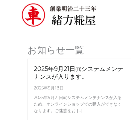
内
容
を
ス
キ
お知らせ一覧
ッ
プ
2025年9月21日㈰システムメンテ
ナンスが入ります。
2025年9月18日
2025年9月21日㈰システムメンテナンスが入る
ため、オンラインショップでの購入ができなく
なります。ご迷惑をお […]